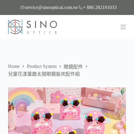
跳
service@sinooptical.com.tw
+ 886 282191033
至
主
要
內
容
Home
Product System
眼鏡配件
兒童花漾童趣太陽眼鏡髮夾配件組